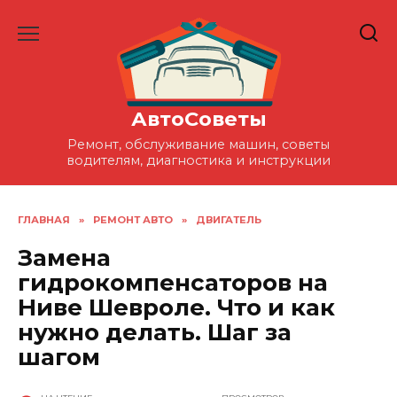
Перейти
к
содержанию
АвтоСоветы
Ремонт, обслуживание машин, советы
водителям, диагностика и инструкции
ГЛАВНАЯ
»
РЕМОНТ АВТО
»
ДВИГАТЕЛЬ
Замена
гидрокомпенсаторов на
Ниве Шевроле. Что и как
нужно делать. Шаг за
шагом