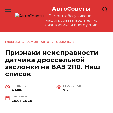
Перейти
АвтоСоветы
к
содержанию
Ремонт, обслуживание
машин, советы водителям,
диагностика и инструкции
ГЛАВНАЯ
»
РЕМОНТ АВТО
»
ДВИГАТЕЛЬ
Признаки неисправности
датчика дроссельной
заслонки на ВАЗ 2110. Наш
список
НА ЧТЕНИЕ
ПРОСМОТРОВ
4 мин
78
ОБНОВЛЕНО
26.05.2026