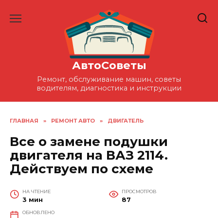
Перейти
к
содержанию
АвтоСоветы
Ремонт, обслуживание машин, советы
водителям, диагностика и инструкции
ГЛАВНАЯ
»
РЕМОНТ АВТО
»
ДВИГАТЕЛЬ
Все о замене подушки
двигателя на ВАЗ 2114.
Действуем по схеме
НА ЧТЕНИЕ
ПРОСМОТРОВ
3 мин
87
ОБНОВЛЕНО