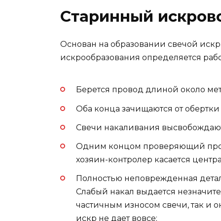
Старинный искров
Основан на образовании свечой искр
искрообразования определяется рабо
Берется провод длиной около мет
Оба конца зачищаются от обертки н
Свечи накаливания высвобождают
Одним концом проверяющий пров
хозяин-контролер касается центра
Полностью неповрежденная деталь
Слабый накал выдается незначите
частичным износом свечи, так и 
искр не дает вовсе;