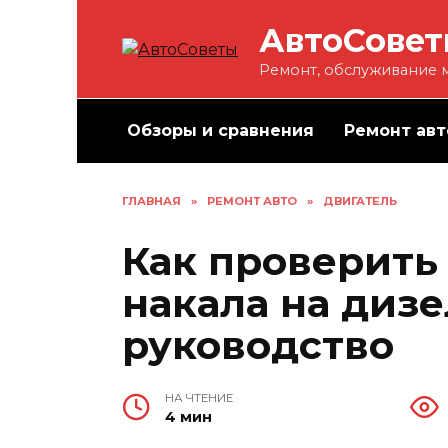
Перейти
АвтоСове
к
содержанию
Ремонт, обслуживание м
Обзоры и сравнения
Ремонт авт
ГЛАВНАЯ
»
РЕМОНТ АВТО
»
ДВИГАТЕЛЬ
Как проверить
накала на диз
руководство
НА ЧТЕНИЕ
4 мин