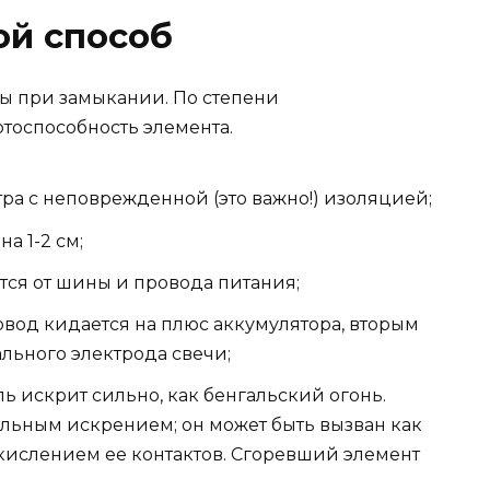
ой способ
ы при замыкании. По степени
тоспособность элемента.
ра с неповрежденной (это важно!) изоляцией;
а 1-2 см;
ся от шины и провода питания;
од кидается на плюс аккумулятора, вторым
льного электрода свечи;
 искрит сильно, как бенгальский огонь.
льным искрением; он может быть вызван как
окислением ее контактов. Сгоревший элемент