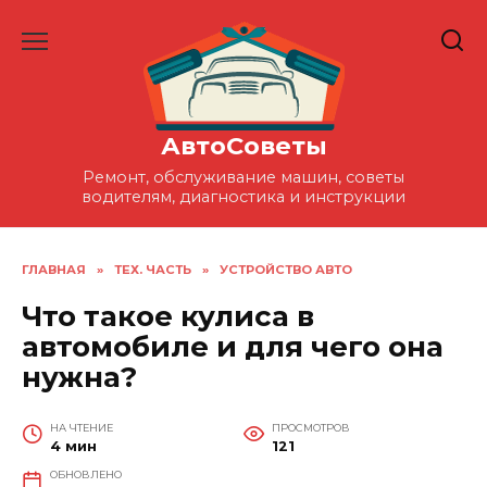
Перейти
к
содержанию
АвтоСоветы
Ремонт, обслуживание машин, советы
водителям, диагностика и инструкции
ГЛАВНАЯ
»
ТЕХ. ЧАСТЬ
»
УСТРОЙСТВО АВТО
Что такое кулиса в
автомобиле и для чего она
нужна?
НА ЧТЕНИЕ
ПРОСМОТРОВ
4 мин
121
ОБНОВЛЕНО