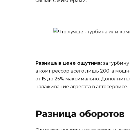
связан с жиклерами.
Разница в цене ощутима:
за турбину
а компрессор всего лишь 200, а мощ
от 15 до 25% максимально. Дополните
налаживание агрегата в автосервисе.
Разница оборотов