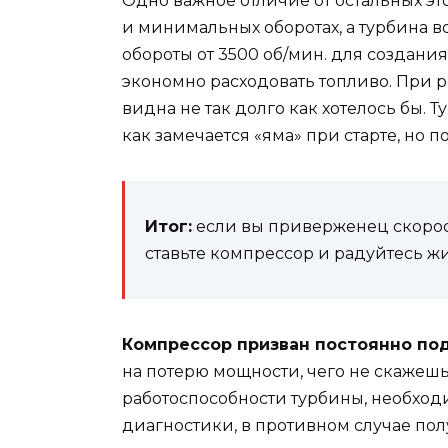
Одно важное отличие от остальных это
и минимальных оборотах, а турбина в
обороты от 3500 об/мин. для создани
экономно расходовать топливо. При 
видна не так долго как хотелось бы. Т
как замечается «яма» при старте, но п
Итог:
если вы приверженец скорост
ставьте компрессор и радуйтесь жиз
Компрессор призван постоянно по
на потерю мощности, чего не скажешь
работоспособности турбины, необходи
диагностики, в противном случае по