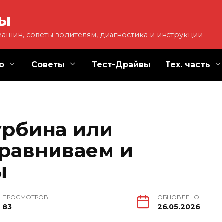
ты
ашин, советы водителям, диагностика и инструкции
о
Советы
Тест-Драйвы
Тех. часть
урбина или
равниваем и
ы
ПРОСМОТРОВ
ОБНОВЛЕНО
83
26.05.2026