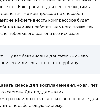
, то что компрессор может работать на низких
овсе нет. Как правило, для нее необходимы
я давления. Но компрессор не способен
разгоне эффективность компрессора будет
урбина начинает работать немного позже, так
осле небольшого разгона все исчезает.
и и у вас бензиновый двигатель – смело
ни, если дизель – то только турбину.
давать смесь для воспламенения
, но влияет
 о «сестре». Для поддержания
мо раз или два появляться в автосервисе для
лучите неработающую систему.