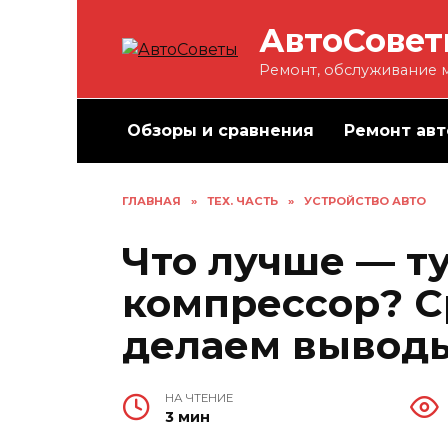
Перейти
АвтоСове
к
содержанию
Ремонт, обслуживание м
Обзоры и сравнения
Ремонт авт
ГЛАВНАЯ
»
ТЕХ. ЧАСТЬ
»
УСТРОЙСТВО АВТО
Что лучше — т
компрессор? С
делаем вывод
НА ЧТЕНИЕ
3 мин