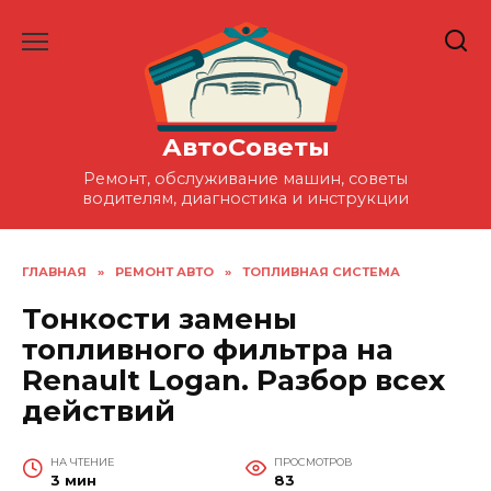
Перейти
к
содержанию
АвтоСоветы
Ремонт, обслуживание машин, советы
водителям, диагностика и инструкции
ГЛАВНАЯ
»
РЕМОНТ АВТО
»
ТОПЛИВНАЯ СИСТЕМА
Тонкости замены
топливного фильтра на
Renault Logan. Разбор всех
действий
НА ЧТЕНИЕ
ПРОСМОТРОВ
3 мин
83