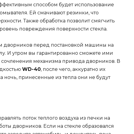
ффективным способом будет использование
мывателя. Ей смачивают резинки, что
ерхности. Также обработка позволит смягчить
 уровень повреждения поверхности стекла.
м дворников перед постановкой машины на
клу. И утром вы гарантированно сможете ими
ть сочленения механизма привода дворников. В
идкостью
WD-40
, после чего, аккуратно их
 ночь, принесенные из тепла они не будут
авлять поток теплого воздуха из печки на
аботы дворников. Если на стекле образовался