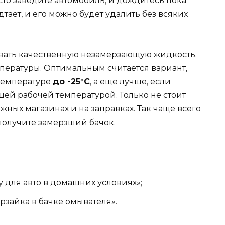
осто заведите автомобиль, и дождитесь пока
дтает, и его можно будет удалить без всяких
вать качественную незамерзающую жидкость.
ературы. Оптимальным считается вариант,
температуре
до -25°C
, а еще лучше, если
ей рабочей температурой. Только не стоит
ных магазинах и на заправках. Так чаще всего
 получите замерзший бачок.
 для авто в домашних условиях»;
ерзайка в бачке омывателя».