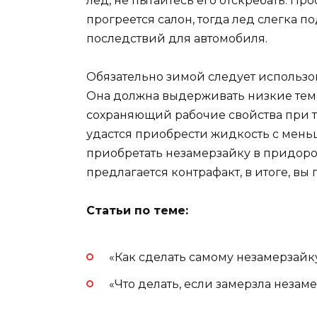
лед, не пытайтесь его отскребать. Пр
прогреется салон, тогда лед слегка по
последствий для автомобиля.
Обязательно зимой следует использо
Она должна выдерживать низкие темп
сохраняющий рабочие свойства при 
удастся приобрести жидкость с меньш
приобретать незамерзайку в придорож
предлагается контрафакт, в итоге, вы
Статьи по теме:
«Как сделать самому незамерзайку
«Что делать, если замерзла незам