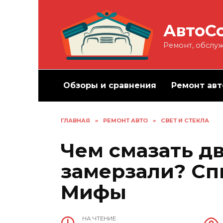
Перейти
к
АвтоС
содержанию
Ремонт, обслуж
Обзоры и сравнения
Ремонт авт
ГЛАВНАЯ
»
РЕМОНТ АВТО
»
СВЕТ И СТЕКЛА
Чем смазать д
замерзали? Сп
Мифы
НА ЧТЕНИЕ