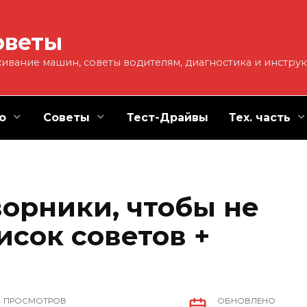
оветы
ивание машин, советы водителям, диагностика и инстру
о
Советы
Тест-Драйвы
Тех. часть
ворники, чтобы не
исок советов +
ПРОСМОТРОВ
ОБНОВЛЕНО