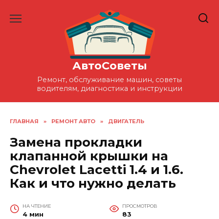
Перейти
к
содержанию
АвтоСоветы
Ремонт, обслуживание машин, советы
водителям, диагностика и инструкции
ГЛАВНАЯ
»
РЕМОНТ АВТО
»
ДВИГАТЕЛЬ
Замена прокладки
клапанной крышки на
Chevrolet Lacetti 1.4 и 1.6.
Как и что нужно делать
НА ЧТЕНИЕ
ПРОСМОТРОВ
4 мин
83