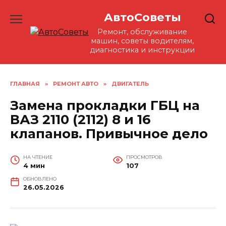
Перейти
АвтоСоветы
к
содержанию
Ремонт, обслуживание
машин, советы водителям,
диагностика и инструкции
ГЛАВНАЯ
»
РЕМОНТ АВТО
»
ДВИГАТЕЛЬ
Замена прокладки ГБЦ на
ВАЗ 2110 (2112) 8 и 16
клапанов. Привычное дело
НА ЧТЕНИЕ
ПРОСМОТРОВ
4 мин
107
ОБНОВЛЕНО
26.05.2026