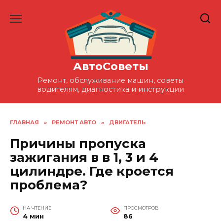
Перейти
к
содержанию
АвтоСоветы
Ремонт, обслуживание машин, советы
водителям, диагностика и инструкции
ГЛАВНАЯ
»
РЕМОНТ АВТО
»
ДВИГАТЕЛЬ
Причины пропуска
зажигания в в 1, 3 и 4
цилиндре. Где кроется
проблема?
НА ЧТЕНИЕ
ПРОСМОТРОВ
4 мин
86