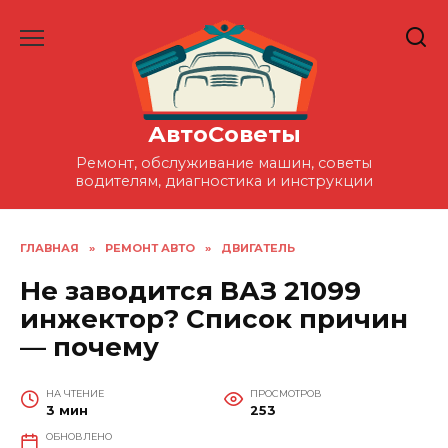
Перейти
к
содержанию
АвтоСоветы
Ремонт, обслуживание машин, советы
водителям, диагностика и инструкции
ГЛАВНАЯ
»
РЕМОНТ АВТО
»
ДВИГАТЕЛЬ
Не заводится ВАЗ 21099
инжектор? Список причин
— почему
НА ЧТЕНИЕ
ПРОСМОТРОВ
3 мин
253
ОБНОВЛЕНО