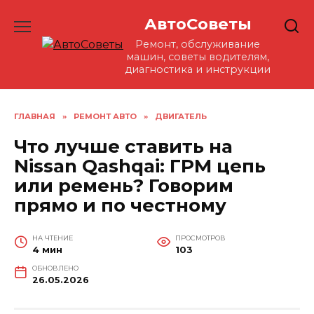
Перейти
АвтоСоветы
к
содержанию
Ремонт, обслуживание
машин, советы водителям,
диагностика и инструкции
ГЛАВНАЯ
»
РЕМОНТ АВТО
»
ДВИГАТЕЛЬ
Что лучше ставить на
Nissan Qashqai: ГРМ цепь
или ремень? Говорим
прямо и по честному
НА ЧТЕНИЕ
ПРОСМОТРОВ
4 мин
103
ОБНОВЛЕНО
26.05.2026