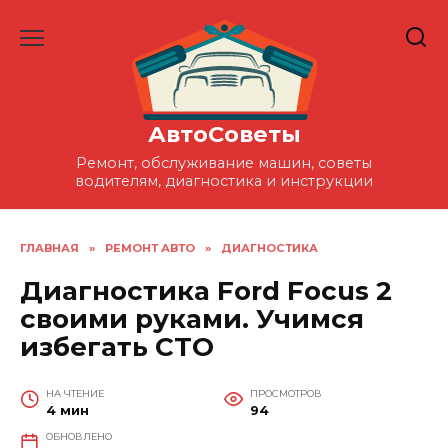
Перейти
к
содержанию
АвтоСоветы
Ремонт, обслуживание машин, советы
водителям, диагностика и инструкции
ГЛАВНАЯ
»
РЕМОНТ АВТО
»
ДИАГНОСТИКА
Диагностика Ford Focus 2
своими руками. Учимся
избегать СТО
НА ЧТЕНИЕ
ПРОСМОТРОВ
4 мин
94
ОБНОВЛЕНО