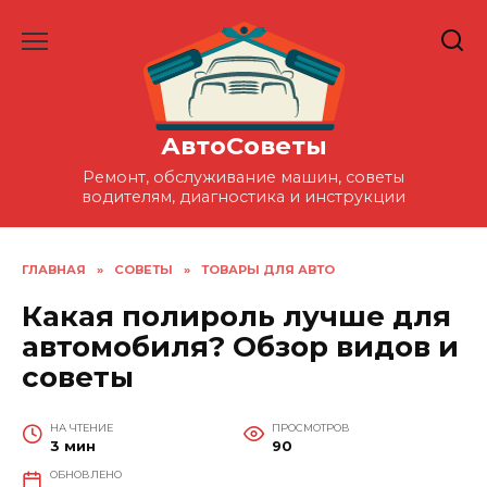
Перейти
к
содержанию
АвтоСоветы
Ремонт, обслуживание машин, советы
водителям, диагностика и инструкции
ГЛАВНАЯ
»
СОВЕТЫ
»
ТОВАРЫ ДЛЯ АВТО
Какая полироль лучше для
автомобиля? Обзор видов и
советы
НА ЧТЕНИЕ
ПРОСМОТРОВ
3 мин
90
ОБНОВЛЕНО