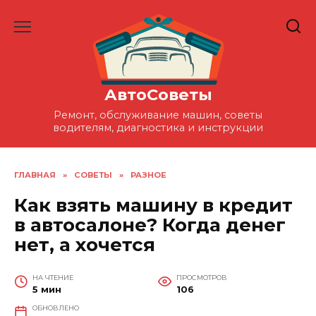
Перейти
к
содержанию
АвтоСоветы
Ремонт, обслуживание машин, советы
водителям, диагностика и инструкции
ГЛАВНАЯ
»
СОВЕТЫ
»
РАЗНОЕ
Как взять машину в кредит
в автосалоне? Когда денег
нет, а хочется
НА ЧТЕНИЕ
ПРОСМОТРОВ
5 мин
106
ОБНОВЛЕНО