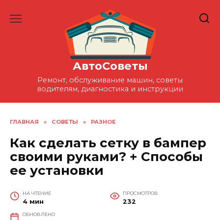
Перейти
к
содержанию
АвтоСоветы
Ремонт, обслуживание машин, советы
водителям, диагностика и инструкции
ГЛАВНАЯ
»
СОВЕТЫ
»
РАЗНОЕ
Как сделать сетку в бампер
своими руками? + Способы
ее установки
НА ЧТЕНИЕ
ПРОСМОТРОВ
4 мин
232
ОБНОВЛЕНО