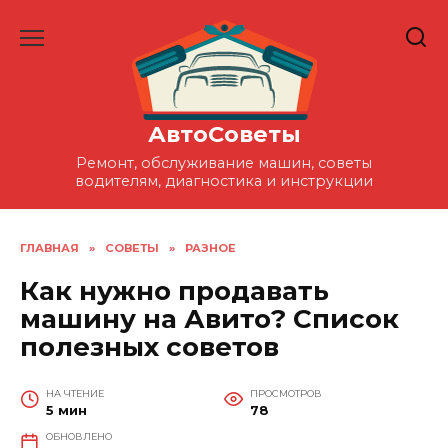
Перейти
к
содержанию
АвтоСоветы
Ремонт, обслуживание машин, советы
водителям, диагностика и инструкции
ГЛАВНАЯ
»
СОВЕТЫ
»
РАЗНОЕ
Как нужно продавать
машину на Авито? Список
полезных советов
НА ЧТЕНИЕ
ПРОСМОТРОВ
5 мин
78
ОБНОВЛЕНО