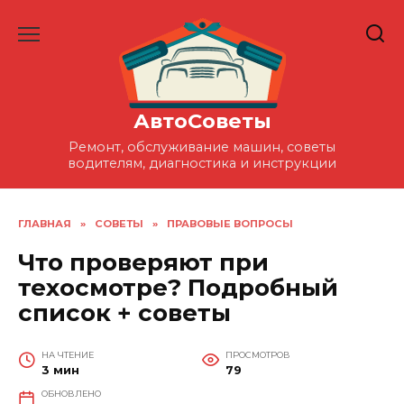
Перейти
к
содержанию
АвтоСоветы
Ремонт, обслуживание машин, советы
водителям, диагностика и инструкции
ГЛАВНАЯ
»
СОВЕТЫ
»
ПРАВОВЫЕ ВОПРОСЫ
Что проверяют при
техосмотре? Подробный
список + советы
НА ЧТЕНИЕ
ПРОСМОТРОВ
3 мин
79
ОБНОВЛЕНО