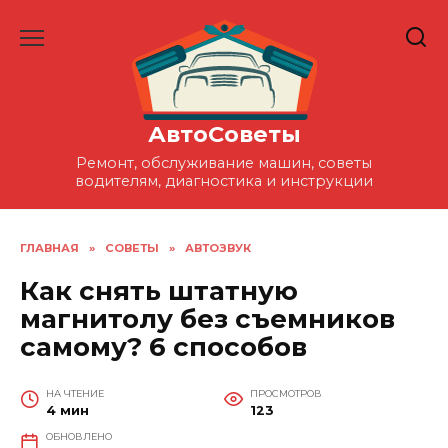
Перейти
к
содержанию
АвтоСоветы
Ремонт, обслуживание машин, советы
водителям, диагностика и инструкции
ГЛАВНАЯ
»
СОВЕТЫ
»
АВТОЗВУК
Как снять штатную
магнитолу без съемников
самому? 6 способов
НА ЧТЕНИЕ
ПРОСМОТРОВ
4 мин
123
ОБНОВЛЕНО