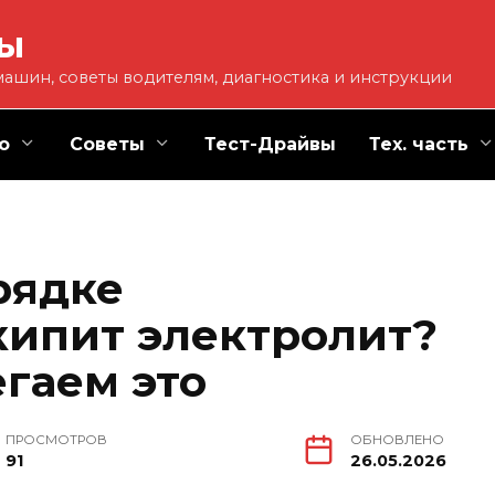
ты
ашин, советы водителям, диагностика и инструкции
о
Советы
Тест-Драйвы
Тех. часть
рядке
кипит электролит?
егаем это
ПРОСМОТРОВ
ОБНОВЛЕНО
91
26.05.2026