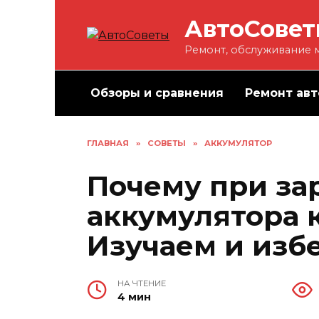
Перейти
АвтоСове
к
содержанию
Ремонт, обслуживание м
Обзоры и сравнения
Ремонт авт
ГЛАВНАЯ
»
СОВЕТЫ
»
АККУМУЛЯТОР
Почему при за
аккумулятора 
Изучаем и изб
НА ЧТЕНИЕ
4 мин