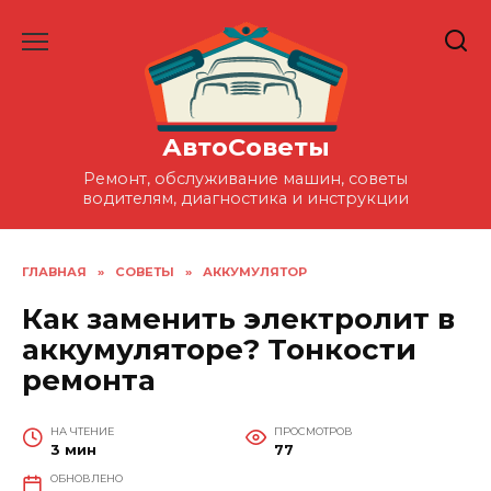
Перейти
к
содержанию
АвтоСоветы
Ремонт, обслуживание машин, советы
водителям, диагностика и инструкции
ГЛАВНАЯ
»
СОВЕТЫ
»
АККУМУЛЯТОР
Как заменить электролит в
аккумуляторе? Тонкости
ремонта
НА ЧТЕНИЕ
ПРОСМОТРОВ
3 мин
77
ОБНОВЛЕНО